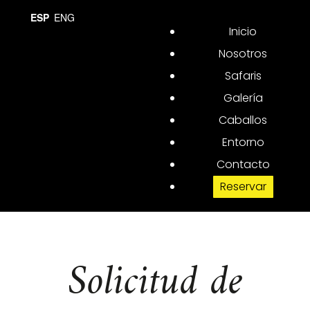
ESP
ENG
Inicio
Safaris exclusivos en Málaga y Cádiz. Andalucia (España)
Nosotros
Safaris
Galería
Caballos
Entorno
Contacto
Reservar
Solicitud de